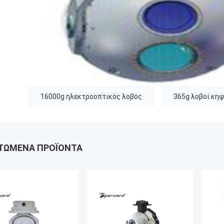
16000g ηλεκτροοπτικός λοβός
365g λοβοί κη
ΤΏΜΕΝΑ ΠΡΟΪΌΝΤΑ