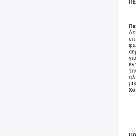
ΠΕ
Πε
Αε
επ
φω
αε
γι
εν
τη
πλ
μι
Χα
Πρ