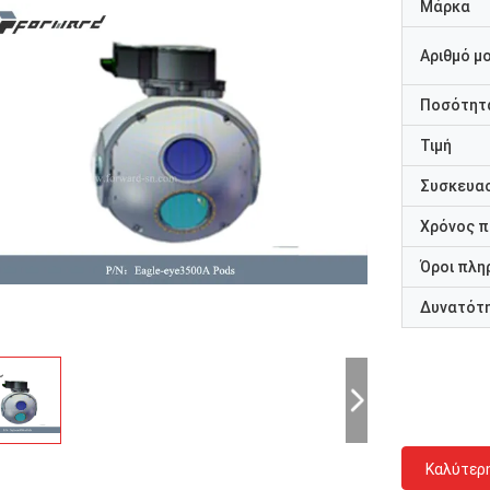
Μάρκα
Αριθμό μ
Ποσότητα
Τιμή
Συσκευασ
Χρόνος 
Όροι πλη
Δυνατότ
Καλύτερ