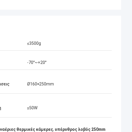
≤3500g
-70°~+20°
άσεις
Ø160×250mm
η
≤50W
εναέριες θερμικές κάμερες
,
υπέρυθρος λοβός 250mm