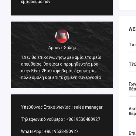
εμπορευμάτων
ΛΕ
Τύ
Αρσάντ Σαλήμ
1Δεν θα επικοινωνήσω με καμία εταιρεία
1.Καλύ
απευθείας, θα είσαι ο προμηθευτής μου
2Ελπίζ
Τίτ
στην Κίνα. 2Είστε φοβεροί, έχουμε μια
δουλει
πολύ ομαλή και επιτυχημένη συνεργασία.
υπηρεσ
διαδώσ
Γων
θέ
Forwar
του Na
Υπεύθυνος Επικοινωνίας :
sales manager
Λει
θερ
Τηλεφωνικό νούμερο :
+8619538480927
WhatsApp :
+8619538480927
Επι