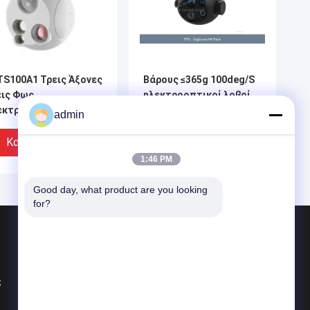
TS100A1 Τρεις Άξονες
Βάρους ≤365g 100deg/S
εις Φως
ηλεκτροοπτικοί λοβοί
εκτροοπτικό Pod
κηφήνων λέιζερ λοβών
admin
×512 Θερμικό
ορατοί
έρυθρο
Καλύτερη Τιμή
Καλύτερη Τιμή
1:46 PM
Good day, what product are you looking 
for?
Προϊόντα
Μέρη αεροπορίας
ς
Μονόφθαλμα θερμικής απεικόνισης
Ενότητα αποστασιομέτρων λέιζερ