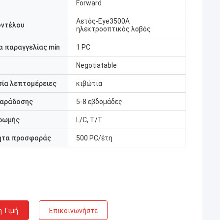
Forward
Αετός-Eye3500A
οντέλου
ηλεκτροοπτικός λοβός
 παραγγελίας min
1 PC
Negotiatable
ία λεπτομέρειες
κιβώτια
παράδοσης
5-8 εβδομάδες
ρωμής
L/C, T/T
ητα προσφοράς
500 PC/έτη
η Τιμή
Επικοινωνήστε