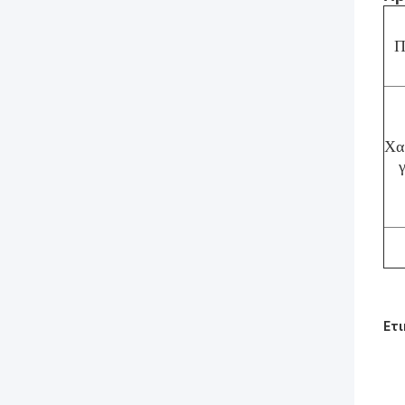
Π
Χα
Ετι