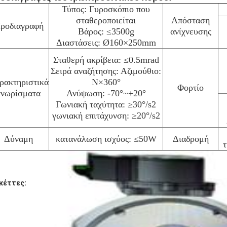
Τύπος: Γυροσκόπιο που
σταθεροποιείται
Απόσταση
ροδιαγραφή
Βάρος: ≤3500g
ανίχνευσης
Διαστάσεις: Ø160×250mm
Σταθερή ακρίβεια: ≤0.5mrad
Σειρά αναζήτησης: Αζιμούθιο:
ρακτηριστικά
N×360°
Φορτίο
γνωρίσματα
Ανύψωση: -70°~+20°
Γωνιακή ταχύτητα: ≥30°/s2
γωνιακή επιτάχυνση: ≥20°/s2
Δύναμη
κατανάλωση ισχύος: ≤50W
Διαδρομή
τ
κέττες: