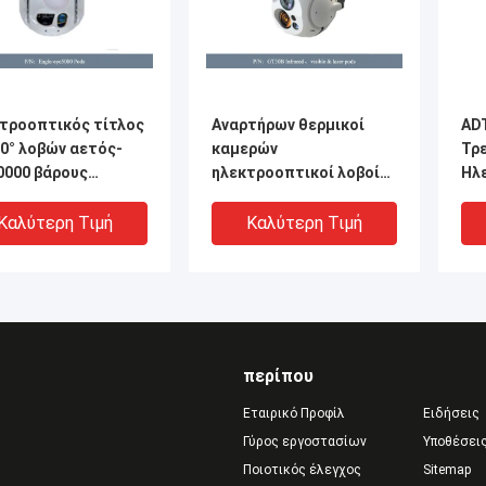
τροοπτικός τίτλος
Αναρτήρων θερμικοί
AD
0° λοβών αετός-
καμερών
Τρ
0000 βάρους
ηλεκτροοπτικοί λοβοί
Ηλ
00g
100°/S λέιζερ λοβών
640
ορατοί
υπ
Καλύτερη Τιμή
Καλύτερη Τιμή
περίπου
Εταιρικό Προφίλ
Ειδήσεις
Γύρος εργοστασίων
Υποθέσει
Ποιοτικός έλεγχος
Sitemap