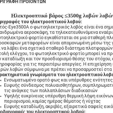
ΡΙΓΡΑΦΉ ΠΡΟΪΌΝΤΩΝ
Ηλεκτροοπτικό βάρος
≤3500g λοβών λοβών
ριγραφές του ηλεκτροοπτικού λοβού:
τός-Eye3500A ο φωτοηλεκτρικός λοβός είναι ένα ση
ανδρωμένα αεροσκάφη, τα τηλεκατευθυνόμενα εναέρια
τοηλεκτρικό φορτίο εγκαθίσταται σε μια σταθερή πλ
ροσκαφών μεταφορέων είναι απομονωμένη μέσω της 
α να λάβει ένα σχετικά σταθερό διάστημα πλατφορμών 
τολή ελέγχου, το φωτοηλεκτρικό φορτίο μπορεί να πρ
ν καταδίωξη και τον προσδιορισμό θέσης του στόχου, 
ηροφορίας για τις περαιτέρω απεργίες. Η επιχείρηση
κρών λοβών σύμφωνα με πρέπει να προσαρμοστεί στα
ρακτηριστικά γνωρίσματα
του ηλεκτροοπτικού
λοβ
Ενσωματωμένο ορατό φως και υπέρυθρες ενότητες
Ευφυής σύνδεσμος πολυαισθητήρων, συμπληρωματικ
τις ανάγκες των πολλαπλάσιων διαδικασιών
Υψηλής ευκρίνειας υπέρυθρη θερμική λήψη εικόνων
περιορισμού, καμίας ημέρας θέματος ή νύχτας
Ευφυής καταδίωξη, ακριβές, εξαιρετικά σαφείς εικό
οδιαγραφές του ηλεκτροοπτικού λοβού: