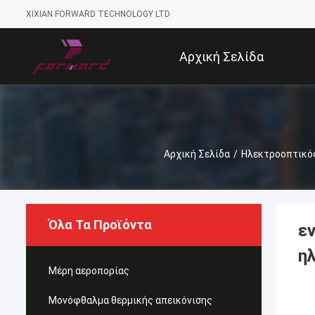
XIXIAN FORWARD TECHNOLOGY LTD
Αρχική Σελίδα
Αρχική Σελίδα
/
Ηλεκτροοπτικό
Όλα Τα Προϊόντα
ε
η
Μέρη αεροπορίας
Μονόφθαλμα θερμικής απεικόνισης