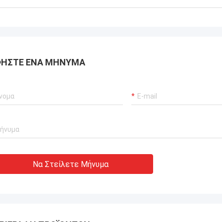
ΉΣΤΕ ΈΝΑ ΜΉΝΥΜΑ
Να Στείλετε Μήνυμα