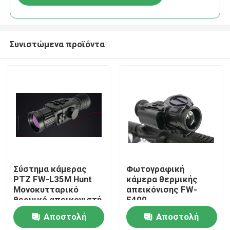
Συνιστώμενα προϊόντα
Σπίτι
Σύστημα κάμερας
Φωτογραφική
PTZ FW-L35M Hunt
κάμερα θερμικής
Μονοκυτταρικό
απεικόνισης FW-
Προϊόντα
θερμικό απεικονιστή
E400
υπέρυθρης
Αποστολή
Αποστολή
εμβέλειας νυχτερινή
Βίντεο