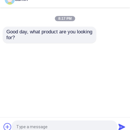
Μονόφθαλμα θερμικής απεικόνισης
8:17 PM
Good day, what product are you looking 
Ενότητα αποστασιομέτρων λέιζερ
for?
Status Code 403
403 Status Code Pan
LifeSize PTZ Camera
Tilt Zoom Camera
System The Ultimate
System Refusing to
Ηλεκτροοπτικός λοβός
Solution for Remote
Fulfill Your Needs
Meetings
Αποστολή
Αποστολή
Σύστημα καμερών PTZ
ερώτησης
ερώτησης
DC DC 模块电源
Αρχική Σελίδα
Περίπου εμείς
επαφή
Desktop Site
Sitemap
Πολιτική μυστικότητας
Συγγραφέας επιβολής του νόμου
Ποιότητα
Μέρη αεροπορίας
Κίνα
Ηλεκτρική αβούρτσιστη ΣΥΝΕΧΗΣ μηχανή
εργοστάσιο.Copyright © 2026 XIXIAN FORWARD