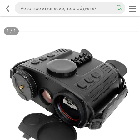
1
/
1