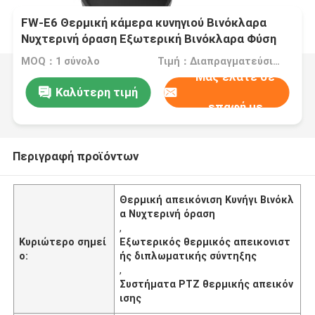
FW-E6 Θερμική κάμερα κυνηγιού Βινόκλαρα
Νυχτερινή όραση Εξωτερική Βινόκλαρα Φύση
Θερμική Φωτογραφία
MOQ：1 σύνολο
Τιμή：Διαπραγματεύσιμα
Μας ελάτε σε
Καλύτερη τιμή
επαφή με
Περιγραφή προϊόντων
Θερμική απεικόνιση Κυνήγι Βινόκλ
α Νυχτερινή όραση
,
Κυριώτερο σημεί
Εξωτερικός θερμικός απεικονιστ
ο:
ής διπλωματικής σύντηξης
,
Συστήματα PTZ θερμικής απεικόν
ισης