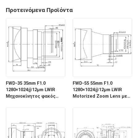
Προτεινόμενα Προϊόντα
FWD-35 35mm F1.0
FWD-55 55mm F1.0
1280×1024@12μm LWIR
1280×1024@12μm LWIR
Μηχανοκίνητος φακός
Motorized Zoom Lens με
ζουμ με μήκος κύματος 8-
μήκος κύματος 8-12 μm
12 μm για θερμική
για θερμική απεικόνιση
απεικόνιση