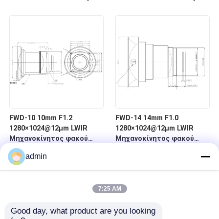
μήκος κύματος 8-12 μm
μήκος κύματος 8-12 μm
για θερμική απεικόνιση
για θερμική απεικόνιση
FWD-10 10mm F1.2
FWD-14 14mm F1.0
1280×1024@12μm LWIR
1280×1024@12μm LWIR
Μηχανοκίνητος φακού
Μηχανοκίνητος φακού
ζουμ με μήκος κύματος 8-
μεγέθυνσης
admin
12 μm για θερμική
απεικόνιση
7:25 AM
Good day, what product are you looking 